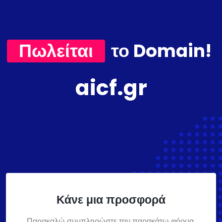
Πωλείται
το Domain!
aicf.gr
Κάνε μια προσφορά
Παρακαλώ συμπληρώστε την παρακάτω φόρμα,